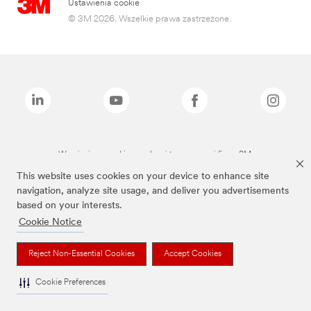
Ustawienia cookie
© 3M 2026. Wszelkie prawa zastrzeżone.
Wymienione marki są znakami towarowymi firmy 3M.
This website uses cookies on your device to enhance site
navigation, analyze site usage, and deliver you advertisements
based on your interests.
Cookie Notice
Reject Non-Essential Cookies
Accept Cookies
Cookie Preferences