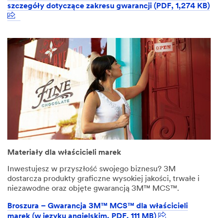
szczegóły dotyczące zakresu gwarancji (PDF, 1,274 KB)
Materiały dla właścicieli marek
Inwestujesz w przyszłość swojego biznesu? 3M
dostarcza produkty graficzne wysokiej jakości, trwałe i
niezawodne oraz objęte gwarancją 3M™ MCS™.
Broszura – Gwarancja 3M™ MCS™ dla właścicieli
marek (w języku angielskim, PDF, 111 MB)