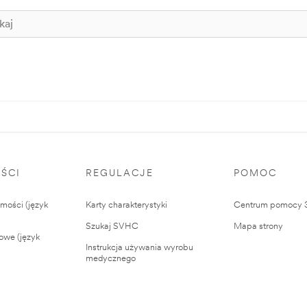
ŚCI
REGULACJE
POMOC
ości (język
Karty charakterystyki
Centrum pomocy
Szukaj SVHC
Mapa strony
owe (język
Instrukcja używania wyrobu
medycznego