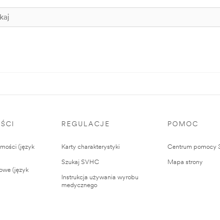
ŚCI
REGULACJE
POMOC
ości (język
Karty charakterystyki
Centrum pomocy
Szukaj SVHC
Mapa strony
owe (język
Instrukcja używania wyrobu
medycznego