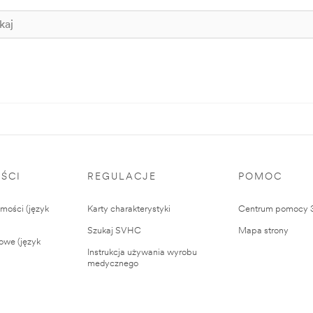
ŚCI
REGULACJE
POMOC
ości (język
Karty charakterystyki
Centrum pomocy
Szukaj SVHC
Mapa strony
owe (język
Instrukcja używania wyrobu
medycznego