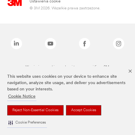
Ustawienia cookie
© 3M 2026. Wszelkie prawa zastrzeżone.
Wymienione marki są znakami towarowymi firmy 3M.
This website uses cookies on your device to enhance site
navigation, analyze site usage, and deliver you advertisements
based on your interests.
Cookie Notice
Reject Non-Essential Cookies
Accept Cookies
Cookie Preferences