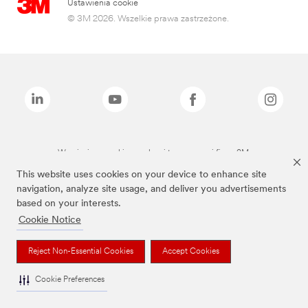
Ustawienia cookie
© 3M 2026. Wszelkie prawa zastrzeżone.
Wymienione marki są znakami towarowymi firmy 3M.
This website uses cookies on your device to enhance site
navigation, analyze site usage, and deliver you advertisements
based on your interests.
Cookie Notice
Reject Non-Essential Cookies
Accept Cookies
Cookie Preferences