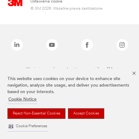
Ustawienia cookie
© 3M 2026. Wszelkie prawa zastrzeżone.
Wymienione marki są znakami towarowymi firmy 3M.
This website uses cookies on your device to enhance site
navigation, analyze site usage, and deliver you advertisements
based on your interests.
Cookie Notice
Reject Non-Essential Cookies
Accept Cookies
Cookie Preferences