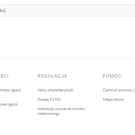
ŚCI
REGULACJE
POMOC
ości (język
Karty charakterystyki
Centrum pomocy
Szukaj SVHC
Mapa strony
owe (język
Instrukcja używania wyrobu
medycznego