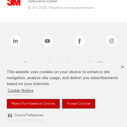
Ustawienia cookie
© 3M 2026. Wszelkie prawa zastrzeżone.
Wymienione marki są znakami towarowymi firmy 3M.
This website uses cookies on your device to enhance site
navigation, analyze site usage, and deliver you advertisements
based on your interests.
Cookie Notice
Reject Non-Essential Cookies
Accept Cookies
Cookie Preferences