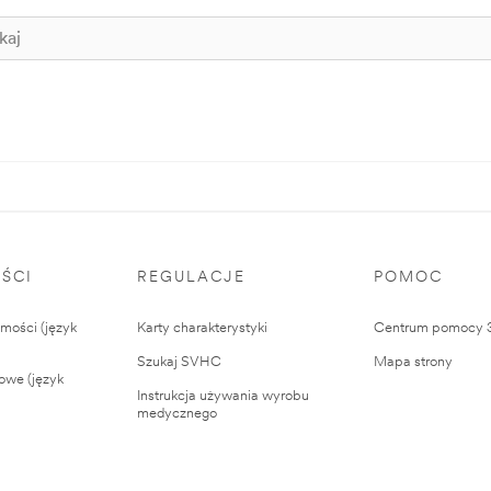
ŚCI
REGULACJE
POMOC
ości (język
Karty charakterystyki
Centrum pomocy
Szukaj SVHC
Mapa strony
owe (język
Instrukcja używania wyrobu
medycznego