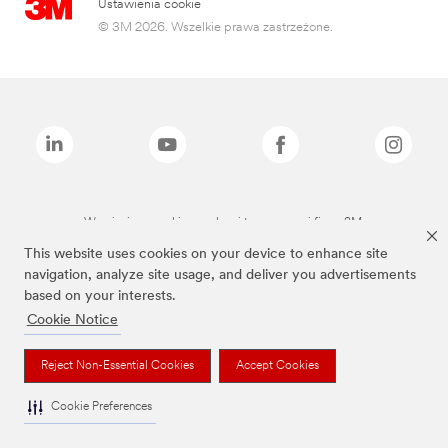
Ustawienia cookie
© 3M 2026. Wszelkie prawa zastrzeżone.
Wymienione marki są znakami towarowymi firmy 3M.
This website uses cookies on your device to enhance site
navigation, analyze site usage, and deliver you advertisements
based on your interests.
Cookie Notice
Reject Non-Essential Cookies
Accept Cookies
Cookie Preferences