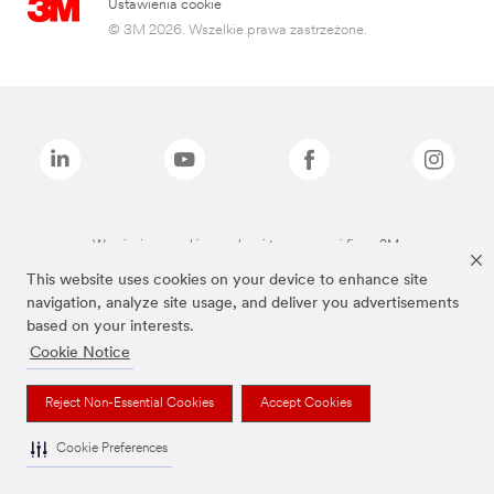
Ustawienia cookie
© 3M 2026. Wszelkie prawa zastrzeżone.
Wymienione marki są znakami towarowymi firmy 3M.
This website uses cookies on your device to enhance site
navigation, analyze site usage, and deliver you advertisements
based on your interests.
Cookie Notice
Reject Non-Essential Cookies
Accept Cookies
Cookie Preferences