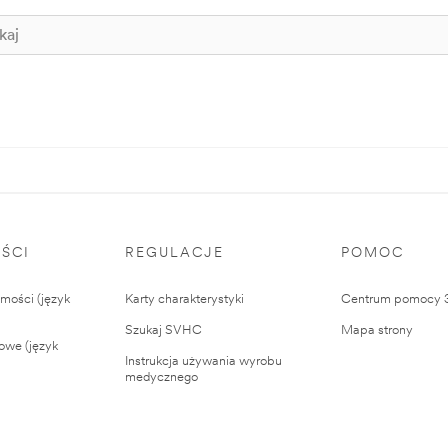
ŚCI
REGULACJE
POMOC
ości (język
Karty charakterystyki
Centrum pomocy
Szukaj SVHC
Mapa strony
owe (język
Instrukcja używania wyrobu
medycznego