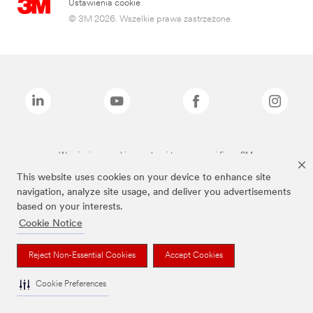
Ustawienia cookie
© 3M 2026. Wszelkie prawa zastrzeżone.
Wymienione marki są znakami towarowymi firmy 3M.
This website uses cookies on your device to enhance site
navigation, analyze site usage, and deliver you advertisements
based on your interests.
Cookie Notice
Reject Non-Essential Cookies
Accept Cookies
Cookie Preferences