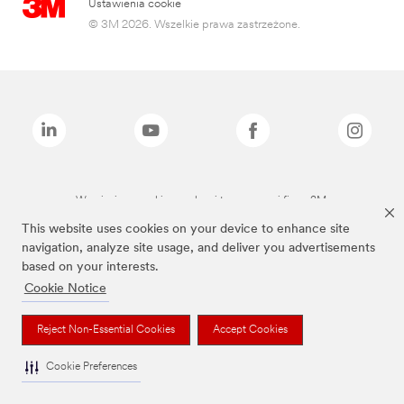
Ustawienia cookie
© 3M 2026. Wszelkie prawa zastrzeżone.
Wymienione marki są znakami towarowymi firmy 3M.
This website uses cookies on your device to enhance site
navigation, analyze site usage, and deliver you advertisements
based on your interests.
Cookie Notice
Reject Non-Essential Cookies
Accept Cookies
Cookie Preferences