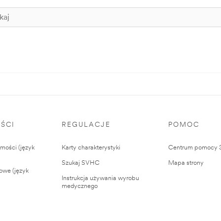
ŚCI
REGULACJE
POMOC
ości (język
Karty charakterystyki
Centrum pomocy
Szukaj SVHC
Mapa strony
owe (język
Instrukcja używania wyrobu
medycznego