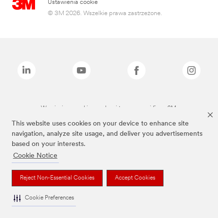
Ustawienia cookie
© 3M 2026. Wszelkie prawa zastrzeżone.
Wymienione marki są znakami towarowymi firmy 3M.
This website uses cookies on your device to enhance site
navigation, analyze site usage, and deliver you advertisements
based on your interests.
Cookie Notice
Reject Non-Essential Cookies
Accept Cookies
Cookie Preferences