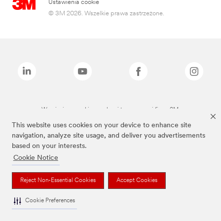
Ustawienia cookie
© 3M 2026. Wszelkie prawa zastrzeżone.
Wymienione marki są znakami towarowymi firmy 3M.
This website uses cookies on your device to enhance site
navigation, analyze site usage, and deliver you advertisements
based on your interests.
Cookie Notice
Reject Non-Essential Cookies
Accept Cookies
Cookie Preferences