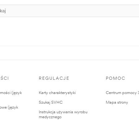
ŚCI
REGULACJE
POMOC
ości (język
Karty charakterystyki
Centrum pomocy
Szukaj SVHC
Mapa strony
owe (język
Instrukcja używania wyrobu
medycznego