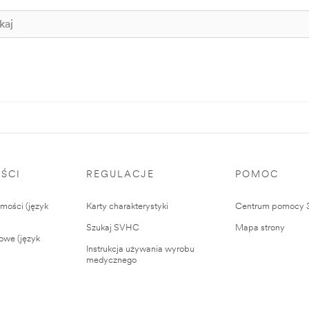
ŚCI
REGULACJE
POMOC
ości (język
Karty charakterystyki
Centrum pomocy
Szukaj SVHC
Mapa strony
owe (język
Instrukcja używania wyrobu
medycznego