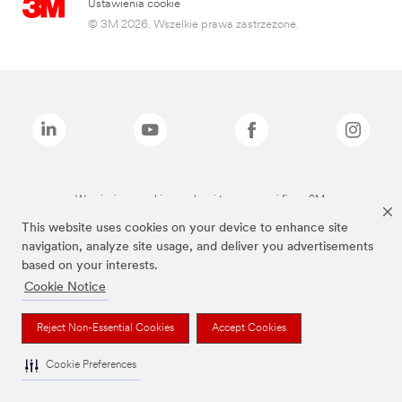
Ustawienia cookie
© 3M 2026. Wszelkie prawa zastrzeżone.
Wymienione marki są znakami towarowymi firmy 3M.
This website uses cookies on your device to enhance site
navigation, analyze site usage, and deliver you advertisements
based on your interests.
Cookie Notice
Reject Non-Essential Cookies
Accept Cookies
Cookie Preferences