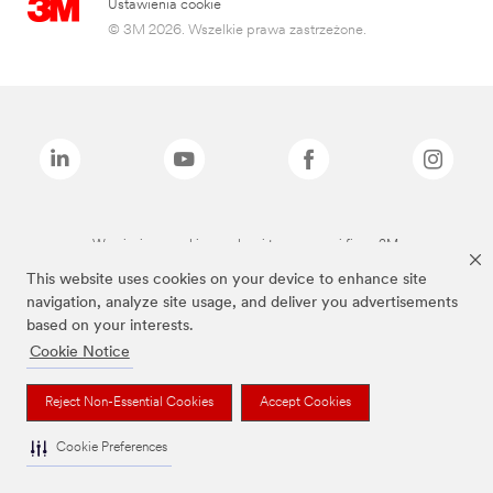
Ustawienia cookie
© 3M 2026. Wszelkie prawa zastrzeżone.
Wymienione marki są znakami towarowymi firmy 3M.
This website uses cookies on your device to enhance site
navigation, analyze site usage, and deliver you advertisements
based on your interests.
Cookie Notice
Reject Non-Essential Cookies
Accept Cookies
Cookie Preferences