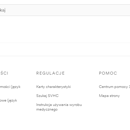
ŚCI
REGULACJE
POMOC
ości (język
Karty charakterystyki
Centrum pomocy
Szukaj SVHC
Mapa strony
owe (język
Instrukcja używania wyrobu
medycznego