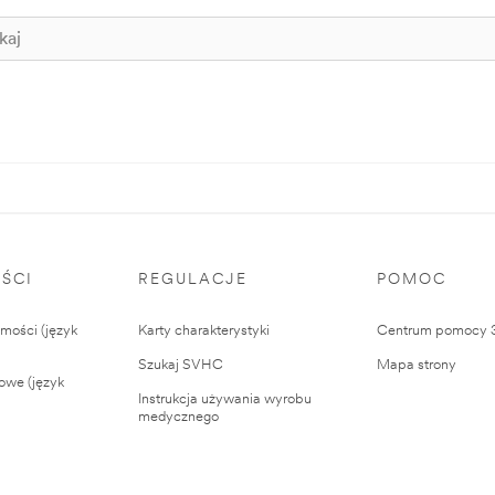
ŚCI
REGULACJE
POMOC
ości (język
Karty charakterystyki
Centrum pomocy
Szukaj SVHC
Mapa strony
owe (język
Instrukcja używania wyrobu
medycznego