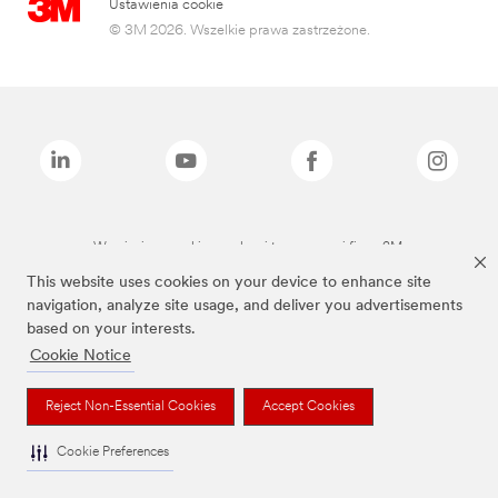
Ustawienia cookie
© 3M 2026. Wszelkie prawa zastrzeżone.
Wymienione marki są znakami towarowymi firmy 3M.
This website uses cookies on your device to enhance site
navigation, analyze site usage, and deliver you advertisements
based on your interests.
Cookie Notice
Reject Non-Essential Cookies
Accept Cookies
Cookie Preferences