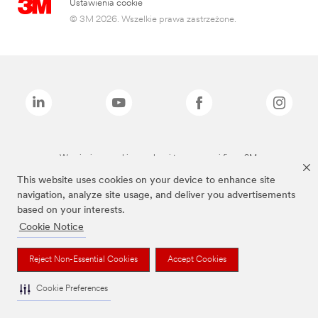
Ustawienia cookie
© 3M 2026. Wszelkie prawa zastrzeżone.
Wymienione marki są znakami towarowymi firmy 3M.
This website uses cookies on your device to enhance site
navigation, analyze site usage, and deliver you advertisements
based on your interests.
Cookie Notice
Reject Non-Essential Cookies
Accept Cookies
Cookie Preferences