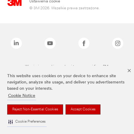
Ustawienia cookie
© 3M 2026. Wszelkie prawa zastrzeżone.
Wymienione marki są znakami towarowymi firmy 3M.
This website uses cookies on your device to enhance site
navigation, analyze site usage, and deliver you advertisements
based on your interests.
Cookie Notice
Reject Non-Essential Cookies
Accept Cookies
Cookie Preferences