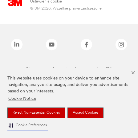
Ustawienia cookie
© 3M 2026. Wszelkie prawa zastrzeżone.
Wymienione marki są znakami towarowymi firmy 3M.
This website uses cookies on your device to enhance site
navigation, analyze site usage, and deliver you advertisements
based on your interests.
Cookie Notice
Reject Non-Essential Cookies
Accept Cookies
Cookie Preferences