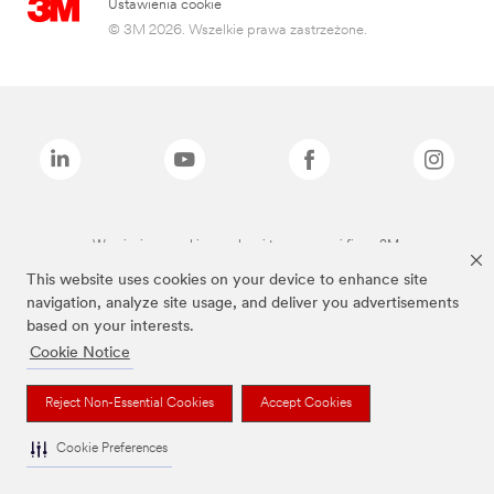
Ustawienia cookie
© 3M 2026. Wszelkie prawa zastrzeżone.
Wymienione marki są znakami towarowymi firmy 3M.
This website uses cookies on your device to enhance site
navigation, analyze site usage, and deliver you advertisements
based on your interests.
Cookie Notice
Reject Non-Essential Cookies
Accept Cookies
Cookie Preferences