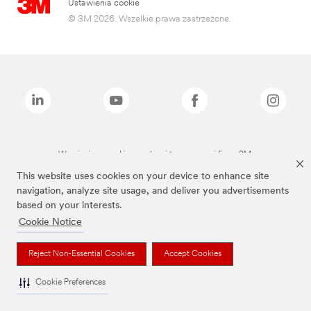
Ustawienia cookie
© 3M 2026. Wszelkie prawa zastrzeżone.
Wymienione marki są znakami towarowymi firmy 3M.
This website uses cookies on your device to enhance site
navigation, analyze site usage, and deliver you advertisements
based on your interests.
Cookie Notice
Reject Non-Essential Cookies
Accept Cookies
Cookie Preferences