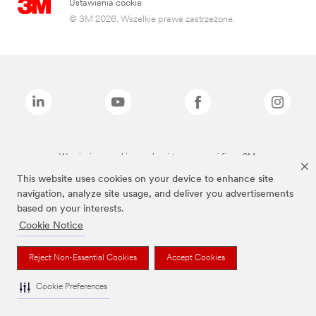
Ustawienia cookie
© 3M 2026. Wszelkie prawa zastrzeżone.
Wymienione marki są znakami towarowymi firmy 3M.
This website uses cookies on your device to enhance site
navigation, analyze site usage, and deliver you advertisements
based on your interests.
Cookie Notice
Reject Non-Essential Cookies
Accept Cookies
Cookie Preferences