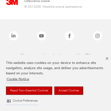
Ustawienia cookie
© 3M 2026. Wszelkie prawa zastrzeżone.
Wymienione marki są znakami towarowymi firmy 3M.
This website uses cookies on your device to enhance site
navigation, analyze site usage, and deliver you advertisements
based on your interests.
Cookie Notice
Reject Non-Essential Cookies
Accept Cookies
Cookie Preferences