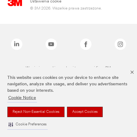
Ustawienia cookie
© 3M 2026. Wszelkie prawa zastrzeżone.
Wymienione marki są znakami towarowymi firmy 3M.
This website uses cookies on your device to enhance site
navigation, analyze site usage, and deliver you advertisements
based on your interests.
Cookie Notice
Reject Non-Essential Cookies
Accept Cookies
Cookie Preferences