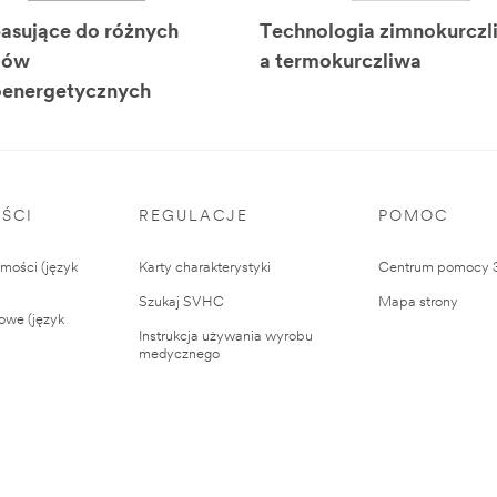
asujące do różnych
Technologia zimnokurczl
mów
a termokurczliwa
oenergetycznych
ŚCI
REGULACJE
POMOC
ości (język
Karty charakterystyki
Centrum pomocy
Szukaj SVHC
Mapa strony
owe (język
Instrukcja używania wyrobu
medycznego