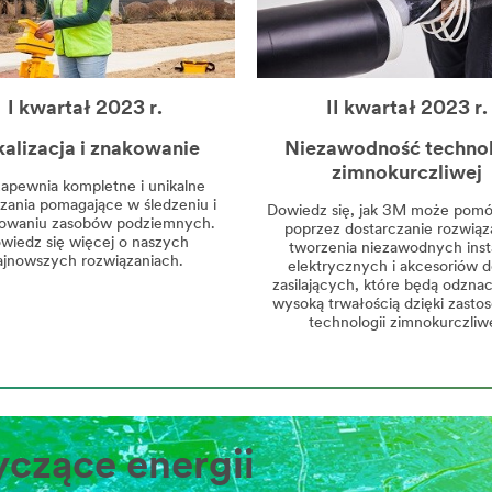
I kwartał 2023 r.
II kwartał 2023 r.
alizacja i znakowanie
Niezawodność technol
zimnokurczliwej
apewnia kompletne i unikalne
zania pomagające w śledzeniu i
Dowiedz się, jak 3M może pomó
izowaniu zasobów podziemnych.
poprzez dostarczanie rozwiąz
wiedz się więcej o naszych
tworzenia niezawodnych insta
ajnowszych rozwiązaniach.
elektrycznych i akcesoriów do 
zasilających, które będą odznac
wysoką trwałością dzięki zasto
technologii zimnokurczliwe
yczące energii