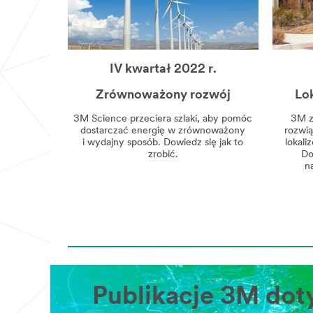
IV kwartał 2022 r.
Zrównoważony rozwój
Lok
3M Science przeciera szlaki, aby pomóc
3M z
dostarczać energię w zrównoważony
rozwią
i wydajny sposób. Dowiedz się jak to
lokal
zrobić.
Do
n
Publikacje 3M dot