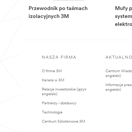
Przewodnik po taśmach
Mufy p
izolacyjnych 3M
syste
elektr
NASZA FIRMA
AKTUALNO
O firmie 3M
Centrum Wiadom
angielski)
Kariera w 3M
Informacje pras
Relacje inwestorskie (język
angielski)
angielski)
Partnerzy i dostawcy
Technologie
Centrum Szkoleniowe 3M