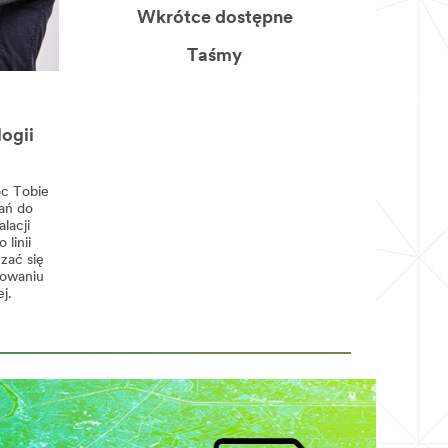
Wkrótce dostępne
Taśmy
ogii
c Tobie
ań do
lacji
linii
zać się
sowaniu
j.