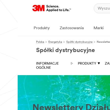
blisko
Informacje
podane
przez
Państwa
Produkty
Zastosowania
Marki
posłużą
do
udzielenia
Polska
Energetyka
Spółki dystrybucyjne
Newslette
odpowiedzi
na
Spółki dystrybucyjne
Państwa
pytania
drogą
INFORMACJE
PRODUKTY
ZA
elektroniczną
OGÓLNE
lub
telefonicznie,
przez
przedstawiciela
3M
lub
przez
jednego
z
Newslettery Dział
naszych