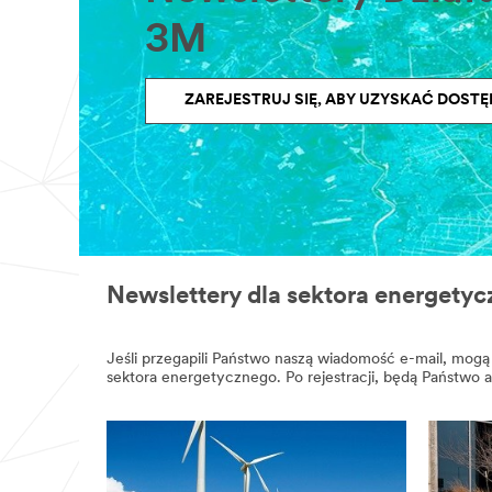
partnerów
biznesowych,
3M
któremu
udostępniliśmy
Państwa
dane
ZAREJESTRUJ SIĘ, ABY UZYSKAĆ DOST
osobowe
zgodnie
Polityką
prywatności
3M
.
Newslettery dla sektora energety
Jeśli przegapili Państwo naszą wiadomość e-mail, mogą P
sektora energetycznego. Po rejestracji, będą Państwo