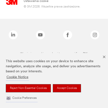
Ustawienia cookie
© 3M 2026. Wszelkie prawa zastrzeżone.
Wymienione marki są znakami towarowymi firmy 3M.
This website uses cookies on your device to enhance site
navigation, analyze site usage, and deliver you advertisements
based on your interests.
Cookie Notice
Reject Non-Essential Cookies
Accept Cookies
Cookie Preferences