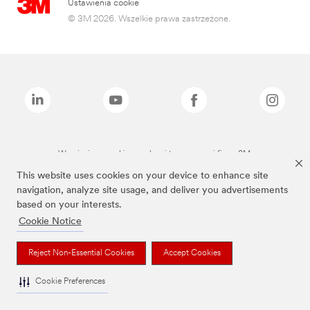
Ustawienia cookie
© 3M 2026. Wszelkie prawa zastrzeżone.
Wymienione marki są znakami towarowymi firmy 3M.
This website uses cookies on your device to enhance site
navigation, analyze site usage, and deliver you advertisements
based on your interests.
Cookie Notice
Reject Non-Essential Cookies
Accept Cookies
Cookie Preferences