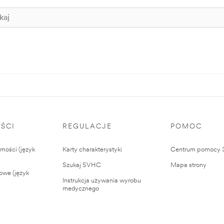
ŚCI
REGULACJE
POMOC
ości (język
Karty charakterystyki
Centrum pomocy
Szukaj SVHC
Mapa strony
owe (język
Instrukcja używania wyrobu
medycznego