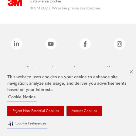
Ustawienia cookie
© 3M 2026. Wszelkie prawa zastrzeżone.
Wymienione marki są znakami towarowymi firmy 3M.
This website uses cookies on your device to enhance site
navigation, analyze site usage, and deliver you advertisements
based on your interests.
Cookie Notice
Reject Non-Essential Cookies
Accept Cookies
Cookie Preferences