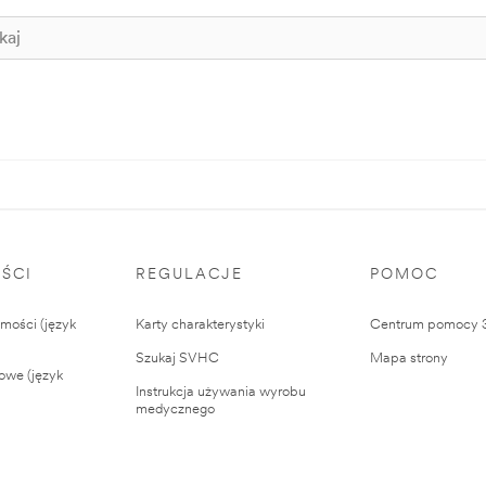
ŚCI
REGULACJE
POMOC
ości (język
Karty charakterystyki
Centrum pomocy
Szukaj SVHC
Mapa strony
owe (język
Instrukcja używania wyrobu
medycznego