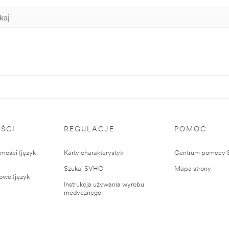
ŚCI
REGULACJE
POMOC
ości (język
Karty charakterystyki
Centrum pomocy
Szukaj SVHC
Mapa strony
owe (język
Instrukcja używania wyrobu
medycznego