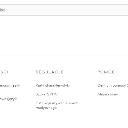
ŚCI
REGULACJE
POMOC
ości (język
Karty charakterystyki
Centrum pomocy
Szukaj SVHC
Mapa strony
owe (język
Instrukcja używania wyrobu
medycznego