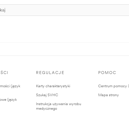
ŚCI
REGULACJE
POMOC
ości (język
Karty charakterystyki
Centrum pomocy
Szukaj SVHC
Mapa strony
owe (język
Instrukcja używania wyrobu
medycznego