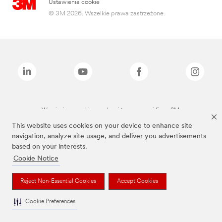
Ustawienia cookie
© 3M 2026. Wszelkie prawa zastrzeżone.
Wymienione marki są znakami towarowymi firmy 3M.
This website uses cookies on your device to enhance site
navigation, analyze site usage, and deliver you advertisements
based on your interests.
Cookie Notice
Reject Non-Essential Cookies
Accept Cookies
Cookie Preferences