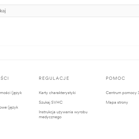
ŚCI
REGULACJE
POMOC
ości (język
Karty charakterystyki
Centrum pomocy
Szukaj SVHC
Mapa strony
owe (język
Instrukcja używania wyrobu
medycznego