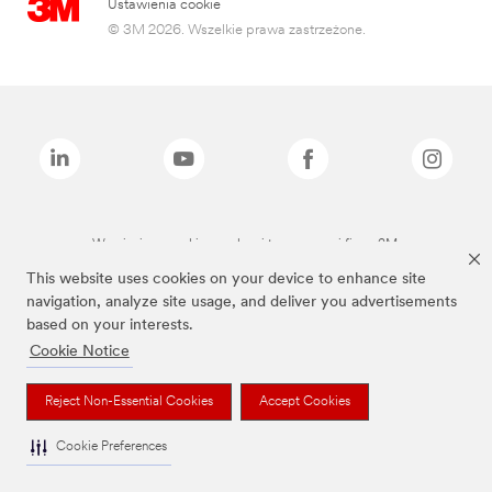
Ustawienia cookie
© 3M 2026. Wszelkie prawa zastrzeżone.
Wymienione marki są znakami towarowymi firmy 3M.
This website uses cookies on your device to enhance site
navigation, analyze site usage, and deliver you advertisements
based on your interests.
Cookie Notice
Reject Non-Essential Cookies
Accept Cookies
Cookie Preferences