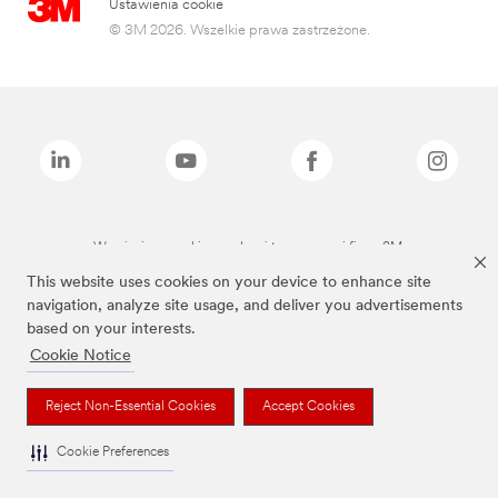
Ustawienia cookie
© 3M 2026. Wszelkie prawa zastrzeżone.
Wymienione marki są znakami towarowymi firmy 3M.
This website uses cookies on your device to enhance site
navigation, analyze site usage, and deliver you advertisements
based on your interests.
Cookie Notice
Reject Non-Essential Cookies
Accept Cookies
Cookie Preferences