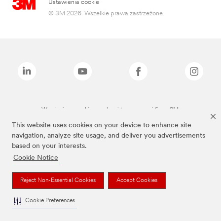
Ustawienia cookie
© 3M 2026. Wszelkie prawa zastrzeżone.
Wymienione marki są znakami towarowymi firmy 3M.
This website uses cookies on your device to enhance site
navigation, analyze site usage, and deliver you advertisements
based on your interests.
Cookie Notice
Reject Non-Essential Cookies
Accept Cookies
Cookie Preferences