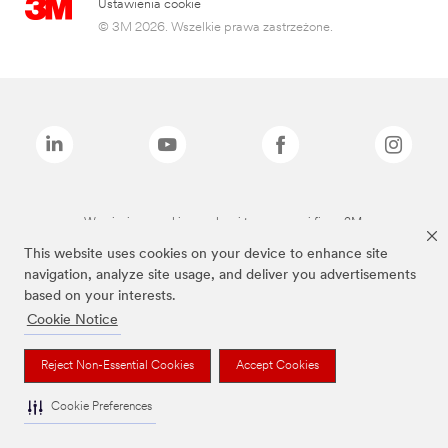
Ustawienia cookie
© 3M 2026. Wszelkie prawa zastrzeżone.
Wymienione marki są znakami towarowymi firmy 3M.
This website uses cookies on your device to enhance site
navigation, analyze site usage, and deliver you advertisements
based on your interests.
Cookie Notice
Reject Non-Essential Cookies
Accept Cookies
Cookie Preferences