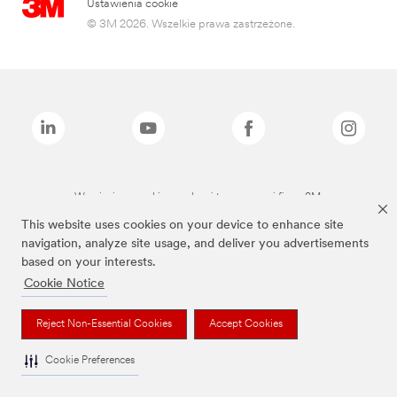
Ustawienia cookie
© 3M 2026. Wszelkie prawa zastrzeżone.
Wymienione marki są znakami towarowymi firmy 3M.
This website uses cookies on your device to enhance site
navigation, analyze site usage, and deliver you advertisements
based on your interests.
Cookie Notice
Reject Non-Essential Cookies
Accept Cookies
Cookie Preferences